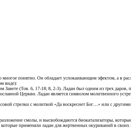
то многое понятно. Он обладает успокаивающим эфектом, а в рас
м виде):
 Завете (Тов. 6, 17-18; 8, 2-3). Ладан был одним из трех даро
вославной Церкви. Ладан является символом молитвенного устре
асовой стрелки с молитвой «Да воскреснет Бог…» или с другим
т разложение смолы, и высвобождаются биокатализаторы, котор
 которые применяли ладан для жертвенных окуриваний в своих х