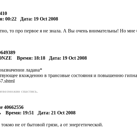
8410
00:22 Дата: 19 Oct 2008
стно, то про первое я не знала. А Вы очень внимательны! Но мне
40649389
NZE Время: 18:18 Дата: 19 Oct 2008
 назначении ладана*
бствующее вхожденню в трансовые состояння и повышенню гипна
57.shtml
невозможно спастись.
ие 40662556
 Время: 19:51 Дата: 21 Oct 2008
 токмо не от бытовой грязи, а от энергетической.