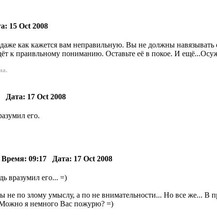
: 15 Oct 2008
аже как кажется вам неправильную. Вы не должны навязывать ей 
дёт к праивльному пониманию. Оставьте её в покое. И ещё...Осуж
ма.
Дата: 17 Oct 2008
разумил его.
7
ремя: 09:17 Дата: 17 Oct 2008
ь вразумил его... =)
ы не по злому умыслу, а по не внимательности... Но все же... В
. Можно я немного Вас пожурю? =)