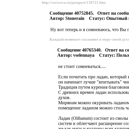
http://www.eva.ru/passport/136721.htm
Сообщение 40752845. Ответ на сооб
Автор: Stonerain Статус: Опытный п
Ну вот теперь и я сомневаюсь, что Вы п
Каждый понимает сказанное в меру своей дух
Сообщение 40765340. Ответ на с
Автор: vselennaya Статус: Польз
не стоит сомневаться.....
Если почитать про ладан, который 
он начинает лучше "впитывать" чис
Традиция путем курения благовония
С древних времен ладан использов
духов.
Мирянам можно окуривать ладаном 
помещение ладаном можно столь час
Ладан (Olibanum) состоит из смол
систем и облегчают расширение соз
же как маги и колдуны всех культо