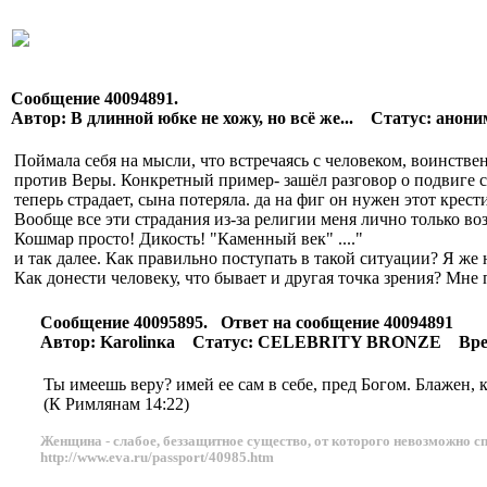
Сообщение 40094891.
Автор: В длинной юбке не хожу, но всё же... Статус: ано
Поймала себя на мысли, что встречаясь с человеком, воинств
против Веры. Конкретный пример- зашёл разговор о подвиге св
теперь страдает, сына потеряла. да на фиг он нужен этот крест
Вообще все эти страдания из-за религии меня лично только в
Кошмар просто! Дикость! "Каменный век" ...."
и так далее. Как правильно поступать в такой ситуации? Я же 
Как донести человеку, что бывает и другая точка зрения? Мне п
Сообщение 40095895. Ответ на сообщение 40094891
Автор: Karolinка Статус: CELEBRITY BRONZE Время:
Ты имеешь веру? имей ее сам в себе, пред Богом. Блажен, к
(К Римлянам 14:22)
Женщина - слабое, беззащитное существо, от которого невозможно сп
http://www.eva.ru/passport/40985.htm