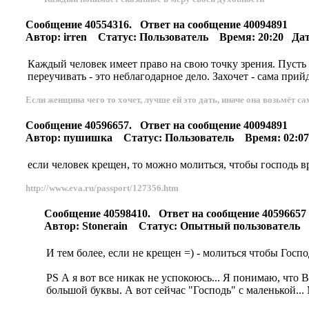
Сообщение 40554316. Ответ на сообщение 40094891
Автор: irren Статус: Пользователь Время: 20:20 Дата
Каждый человек имеет право на свою точку зрения. Пусть д
переучивать - это неблагодарное дело. Захочет - сама прий
Если женщина чего то хочет, лучше ей это дать, иначе она возьмёт са
Сообщение 40596657. Ответ на сообщение 40094891
Автор: пушишка Статус: Пользователь Время: 02:07 
если человек крещен, то можно молиться, чтобы господь в
http://www.eva.ru/passport/127356.htm
Сообщение 40598410. Ответ на сообщение 4059665
Автор: Stonerain Статус: Опытный пользователь В
И тем более, если не крещен =) - молиться чтобы Господ
PS А я вот все никак не успокоюсь... Я понимаю, что В
большой буквы. А вот сейчас "Господь" с маленькой..