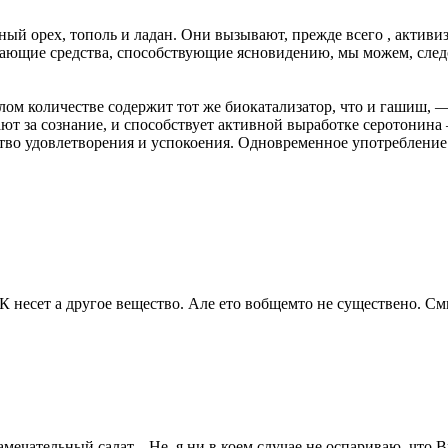
й орех, тополь и ладан. Они вызывают, прежде всего , активи
ивающие средства, способствующие ясновидению, мы можем, след
ом количестве содержит тот же биокатализатор, что и гашиш, 
ают за сознание, и способствует активной выработке серотонина
тво удовлетворения и успокоения. Одновременное употребление
ГК несет а другое вещество. Але ето вобщемто не существено. С
мечательный салат... Не, я ни в коем случае не оспариваю, что 