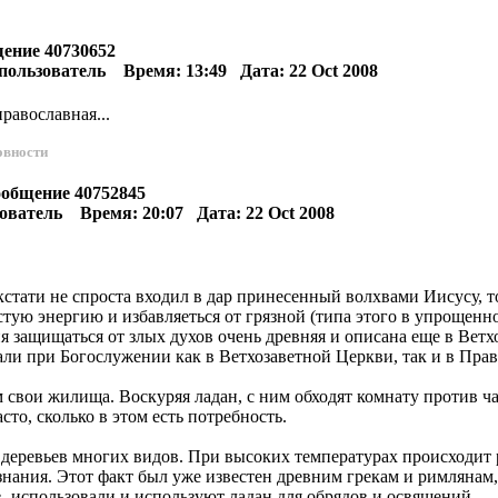
щение 40730652
ользователь Время: 13:49 Дата: 22 Oct 2008
равославная...
овности
ообщение 40752845
ователь Время: 20:07 Дата: 22 Oct 2008
кстати не спроста входил в дар принесенный волхвами Иисусу, 
тую энергию и избавляеться от грязной (типа этого в упрощенно
 защищаться от злых духов очень древняя и описана еще в Ветхом
али при Богослужении как в Ветхозаветной Церкви, так и в Пра
свои жилища. Воскуряя ладан, с ним обходят комнату против ч
то, сколько в этом есть потребность.
ы деревьев многих видов. При высоких температурах происходи
нания. Этот факт был уже известен древним грекам и римлянам,
в, использовали и используют ладан для обрядов и освящений.