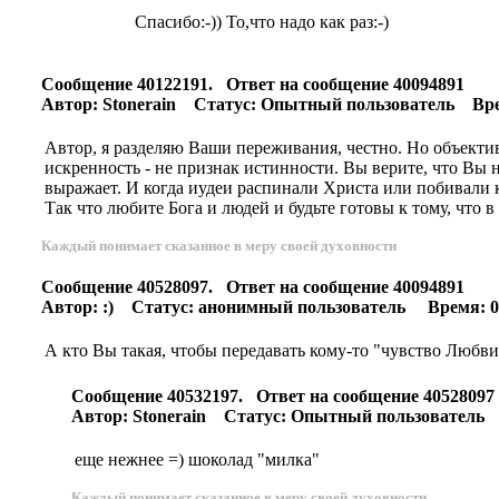
Спасибо:-)) То,что надо как раз:-)
Сообщение 40122191. Ответ на сообщение 40094891
Автор: Stonerain Статус: Опытный пользователь Врем
Автор, я разделяю Ваши переживания, честно. Но объекти
искренность - не признак истинности. Вы верите, что Вы 
выражает. И когда иудеи распинали Христа или побивали
Так что любите Бога и людей и будьте готовы к тому, что 
Каждый понимает сказанное в меру своей духовности
Сообщение 40528097. Ответ на сообщение 40094891
Автор: :) Статус: анонимный пользователь Время: 00
А кто Вы такая, чтобы передавать кому-то "чувство Любви
Сообщение 40532197. Ответ на сообщение 4052809
Автор: Stonerain Статус: Опытный пользователь В
еще нежнее =) шоколад "милка"
Каждый понимает сказанное в меру своей духовности