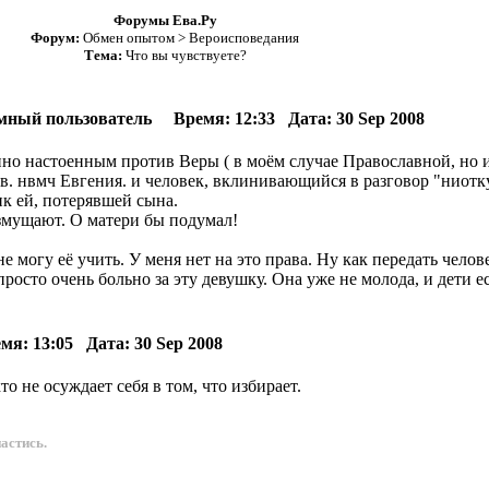
Форумы Ева.Ру
Форум:
Обмен опытом > Вероисповедания
Тема:
Что вы чувствуете?
нимный пользователь Время: 12:33 Дата: 30 Sep 2008
енно настоенным против Веры ( в моём случае Православной, н
. нвмч Евгения. и человек, вклинивающийся в разговор "ниоткуд
ик ей, потерявшей сына.
озмущают. О матери бы подумал!
не могу её учить. У меня нет на это права. Ну как передать че
росто очень больно за эту девушку. Она уже не молода, и дети ест
 13:05 Дата: 30 Sep 2008
то не осуждает себя в том, что избирает.
астись.