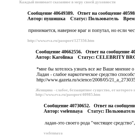
Каждый понимает сказанное в меру своей духовности
Сообщение 40649389. Ответ на сообщение 4059
Автор: пушишка Статус: Пользователь Время: 
принимается, наверное враг и попутал, но если че
http://www.eva.ru/passport/127356.htm
Сообщение 40662556. Ответ на сообщение 
Автор: Karolinка Статус: CELEBRITY BRO
*мне бы хотелось узнать все же Ваше мнение о
Ладан - слабое наркотическое средство спосо
http://www.gazeta.ru/science/2008/05/21_a_27303
Женщина - слабое, беззащитное существо, от которого 
http://www.eva.ru/passport/40985.htm
Сообщение 40730652. Ответ на сообщен
Автор: vselennaya Статус: Пользователь
ладан-это своего рода "чистящее средство",
vselennaya