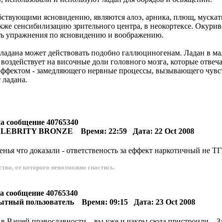
твующими ясновидению, являются алоэ, арника, плющ, мускатны
также сенсибилизацию зрительного центра, в неокортексе. Окур
ать упражнения по ясновидению и воображению.
адана может действовать подобно галлюциногенам. Ладан в мал
воздействует на височные доли головного мозга, которые отвеч
м эффектом - замедляющего нервные процессы, вызывающего чувс
 ладана.
на сообщение 40765340
ELEBRITY BRONZE Время: 22:59 Дата: 22 Oct 2008
енья что доказали - ответственость за еффект наркотичный не Т
тво, от которого невозможно спастись.
на сообщение 40765340
ытный пользователь Время: 09:15 Дата: 23 Oct 2008
 в Вашей православности... вы уже и чакры сюда пристроили... За