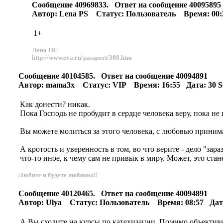
Сообщение 40969833. Ответ на сообщение 4009589
Автор: Lena PS Статус: Пользователь Время: 00:3
1+
Лена ПС
http://www.eva.ru/passport/308.htm
Сообщение 40104585. Ответ на сообщение 40094891
Автор: mama3x Статус: VIP Время: 16:55 Дата: 30 S
Как донести? никак.
Пока Господь не пробудит в сердце человека веру, пока не
Вы можете молиться за этого человека, с любовью принима
А кротость и уверенность в том, во что верите - дело "за
что-то иное, к чему сам не привык в миру. Может, это ста
Любите и будете любимы!!
Сообщение 40120465. Ответ на сообщение 40094891
Автор: Ulya Статус: Пользователь Время: 08:57 Дата
А Вы сходите на курсы по катехизации. Помимо объективны