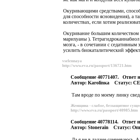
Окуривающими средствами, способс
для способности ясновидения), а 
количествах, если хотим реализов
Окуривание большим количеством л
марихуаны ). Тетрагидроканнабиол 
мозга, - в сочетании с седативны
усилить биокаталитический эффект
vselennaya
http://www.eva.ru/passport/136721.htm
Сообщение 40771407. Ответ 
Автор: Karolinка Статус: C
Там вроде по моему линку свед
Женщина - слабое, беззащитное сущес
http://www.eva.ru/passport/40985.htm
Сообщение 40778114. Ответ 
Автор: Stonerain Статус: Оп
Да я не в ладане сомневаюсь. А