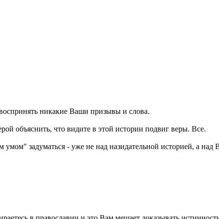
ет воспринять никакие Ваши призывы и слова.
рой объяснить, что видите в этой истории подвиг веры. Все.
ним умом" задуматься - уже не над назидательной историей, а над
ираетесь в православии и это Вам мешает доказывать истинность