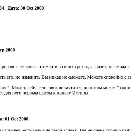
5
4 Дата: 30 Oct 2008
ep 2008
 призовет - человек тот мертв в своих грехах, а значит, не смож
ть его, но изменить Вы никак не сможете. Можете спокойно с ве
разное". Может, сейчас человек возмутится, но потом может "зад
нет для него первым шагом к поиску Истины.
: 01 Oct 2008
х вещей, есть ведь еще такой аспект...Вы не очень хорошо разб